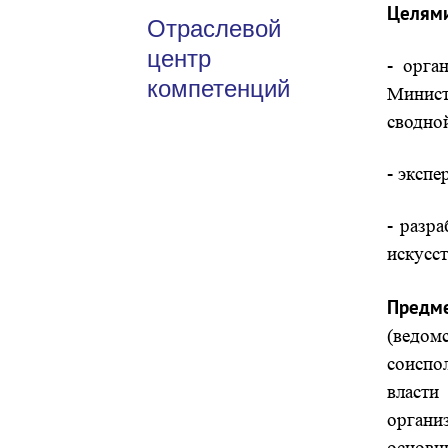
Целями
Отраслевой
центр
- орга
компетенций
Минист
сводно
- экспе
- разр
искусст
Предм
(ведом
соиспо
власти
органи